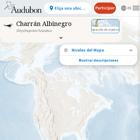
Participar
Elija una ubicación
Charrán Albinegro
Migración de especies
Onychoprion fuscatus
Niveles del Mapa
Mostrar descripciones
Migración de especies
Vea dónde viaja esta especie durante todo
el año.
Ave monitoreada
individualmente (alta
precisión)
Viaje de un pájaro rastreado
Abundancia de esta especie
Muy bajo
Bajo
Moderada
Alto
Muy alto