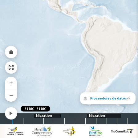
Gama de especies por estación
Gama de verano
Rango de invierno
Rango a lo largo del año
Proveedores de datos
31 DIC
-
31 DIC
Migration
Migration
Los siguientes socios contribuyeron al