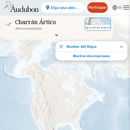
Participar
Elija una ubicación
Charrán Ártico
Migración de especies
Sterna paradisaea
Niveles del Mapa
Mostrar descripciones
Migración de especies
Vea dónde viaja esta especie durante todo
el año.
Ave monitoreada
individualmente (alta
precisión)
Ave monitoreada
individualmente (baja
precisión)
Brecha en los datos de
seguimiento