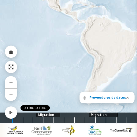
Viaje de un pájaro rastreado
Abundancia de esta especie
Muy bajo
Bajo
Moderada
Alto
Muy alto
Gama de especies por estación
Gama de verano
Rango de invierno
Rango a lo largo del año
Proveedores de datos
31 DIC
-
31 DIC
Migration
Migration
Los siguientes socios contribuyeron al