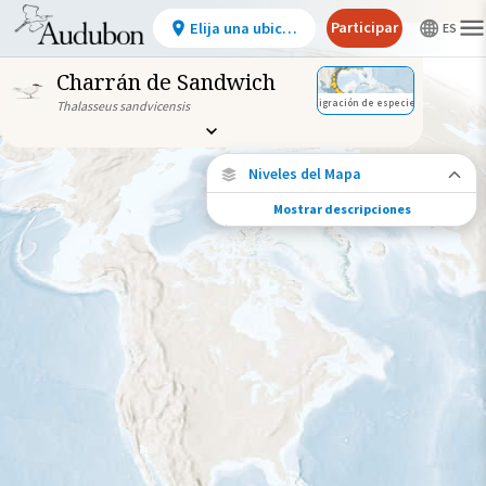
Participar
Elija una ubicación
Charrán de Sandwich
Migración de especies
Thalasseus sandvicensis
Niveles del Mapa
Mostrar descripciones
Migración de especies
Vea dónde viaja esta especie durante todo
el año.
Abundancia de esta especie
Muy bajo
Bajo
Moderada
Alto
Muy alto
Gama de especies por estación
Gama de verano
Rango de invierno