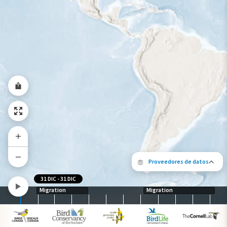
Gama de especies por estación
Gama de verano
Rango de invierno
Rango a lo largo del año
Proveedores de datos
31 DIC
-
31 DIC
Migration
Migration
Los siguientes socios contribuyeron al