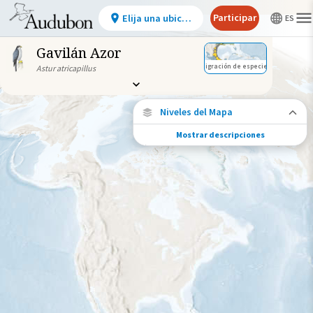
Participar
Elija una ubicación
Gavilán Azor
Migración de especies
Astur atricapillus
Niveles del Mapa
Mostrar descripciones
Migración de especies
Vea dónde viaja esta especie durante todo
el año.
Ave monitoreada
individualmente (alta
precisión)
Viaje de un pájaro rastreado
Abundancia de esta especie
Muy bajo
Bajo
Moderada
Alto
Muy alto