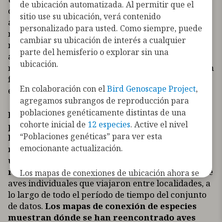
de ubicación automatizada. Al permitir que el
otro. Si bien el anillamiento es la forma más
sitio use su ubicación, verá contenido
antigua de recoger las localizaciones de
personalizado para usted. Como siempre, puede
reencuentro de las aves individuales, las técnicas
cambiar su ubicación de interés a cualquier
más recientes, como la radiotelemetría
parte del hemisferio o explorar sin una
automatizada, los marcadores genéticos y el
ubicación.
rastreo (por ejemplo, la telemetría por satélite) son
formas adicionales en las que los científicos
En colaboración con el
Bird Genoscape Project
,
estudian el movimiento de las aves.
agregamos subrangos de reproducción para
poblaciones genéticamente distintas de una
Los mapas de conexiones de localización le
cohorte inicial de
12 especies
. Active el nivel
permiten elegir cualquier lugar del
“Poblaciones genéticas” para ver esta
hemisferio y ver dónde más viajan sus aves
emocionante actualización.
migratorias a lo largo de sus viajes anuales,
utilizando millones de observaciones de
reencuentros.
Los mapas muestran el número de
Los mapas de conexiones de ubicación ahora se
aves individuales que viajaron entre localidades, a
pueden filtrar por la tecnología que se utilizó
lo largo de todo el período de tiempo del conjunto
para registrar las conexiones de las aves (por
de datos.
Los mapas de conexión de especies
ejemplo, telemetría satelital GPS,
muestran dónde se han reencontrado aves
radiotelemetría automatizada, anillado, etc.).