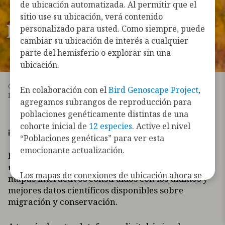
de ubicación automatizada. Al permitir que el
sitio use su ubicación, verá contenido
ExplorAves
personalizado para usted. Como siempre, puede
cambiar su ubicación de interés a cualquier
parte del hemisferio o explorar sin una
ubicación.
Grulla canadiense Fotografía: Steve Torna/Premios de
En colaboración con el
Bird Genoscape Project
,
Fotografía Audubon
agregamos subrangos de reproducción para
poblaciones genéticamente distintas de una
cohorte inicial de
12 especies
. Active el nivel
¡Bienvenido(a) a ExplorAves!
“Poblaciones genéticas” para ver esta
emocionante actualización.
El ExplorAves captura la alegría de las aves y la
maravilla de la migración a través de una serie de
Los mapas de conexiones de ubicación ahora se
mapas interactivos construidos con los últimos y
pueden filtrar por la tecnología que se utilizó
mejores datos científicos disponibles sobre
para registrar las conexiones de las aves (por
migración y conservación.
ejemplo, telemetría satelital GPS,
radiotelemetría automatizada, anillado, etc.).