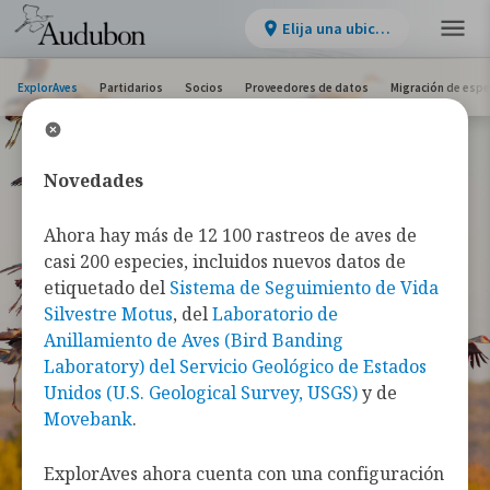
Elija una ubicación
ExplorAves
Partidarios
Socios
Proveedores de datos
Migración de espe
Novedades
Ahora hay más de 12 100 rastreos de aves de
casi 200 especies, incluidos nuevos datos de
etiquetado del
Sistema de Seguimiento de Vida
Silvestre Motus
, del
Laboratorio de
Anillamiento de Aves (Bird Banding
Laboratory) del Servicio Geológico de Estados
Unidos (U.S. Geological Survey, USGS)
y de
Movebank
.
ExplorAves ahora cuenta con una configuración