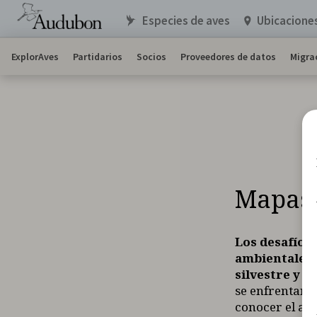
Especies de aves
Ubicacione
ExplorAves
Partidarios
Socios
Proveedores de datos
Migra
Mapas 
Los desafíos
ambientales 
silvestre y e
se enfrentan 
conocer el al