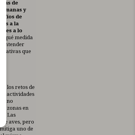
apas de
 humanas y
safíos de
es a la
ales a lo
en qué medida
s entender
creativas que
 y los retos de
las actividades
ión no
nas zonas en
do. Las
 de aves, pero
 mitiga uno de