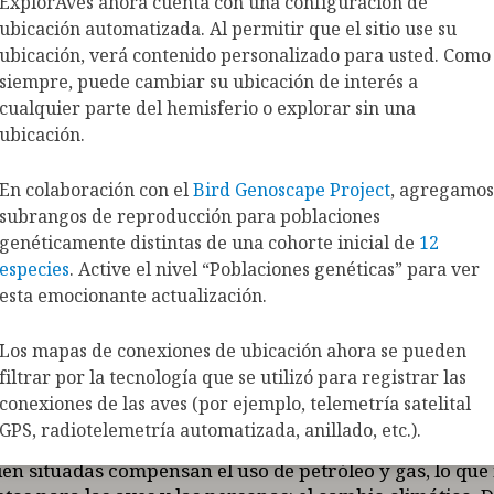
ExplorAves ahora cuenta con una configuración de
erio, a través de la lente de las aves migratorias.
Los m
ubicación automatizada. Al permitir que el sitio use su
conservación muestran la huella de las actividades
ubicación, verá contenido personalizado para usted. Como
ambientales en todo el hemisferio. Los mapas de de
siempre, puede cambiar su ubicación de interés a
 de especies muestran dónde están expuestas las av
cualquier parte del hemisferio o explorar sin una
s actividades humanas y a los cambios medioambient
ubicación.
iaje migratorio anual.
Al visualizar dónde, cuándo y 
es humanas coexisten con las aves migratorias, podemo
s a los que se enfrentan las aves y explorar soluciones 
En colaboración con el
Bird Genoscape Project
, agregamos
beneficios para las aves y las personas.
subrangos de reproducción para poblaciones
genéticamente distintas de una cohorte inicial de
12
de los mapas de desafíos de conservación
especies
. Active el nivel “Poblaciones genéticas” para ver
esta emocionante actualización.
ón del grado de solapamiento entre las aves migratorias
lustra la importancia de tener en cuenta a las aves en 
Los mapas de conexiones de ubicación ahora se pueden
todo el hemisferio. Los mapas de desafíos de conservac
filtrar por la tecnología que se utilizó para registrar las
re zonas positivas o negativas para las aves, y en algu
conexiones de las aves (por ejemplo, telemetría satelital
es están expuestas a desafíos, éstos ya se están abordan
GPS, radiotelemetría automatizada, anillado, etc.).
cas mal ubicadas pueden causar mortalidad por colisión
ien situadas compensan el uso de petróleo y gas, lo que