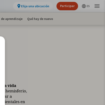
Participar
Elija una ubicación
 de aprendizaje
Qué hay de nuevo
n
os
 la vida
el hemisferio,
a dar a
mbientales en