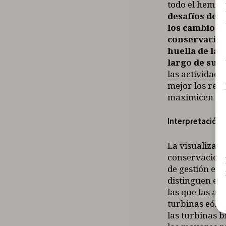
todo el hemisf
desafíos de 
los cambios 
conservación
huella de la
largo de su v
las actividad
mejor los reto
maximicen los 
Interpretación 
La visualizaci
conservación i
de gestión en 
distinguen ent
las que las av
turbinas eóli
las turbinas b