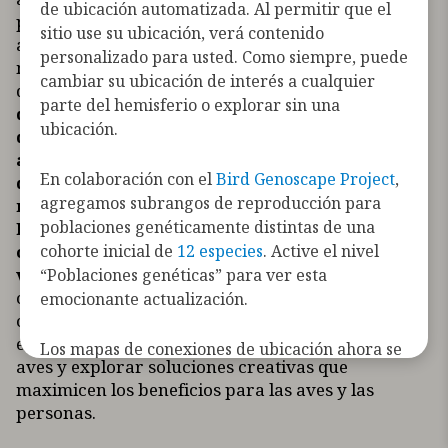
de ubicación automatizada. Al permitir que el
presentan para dar a conocer el alcance de las
sitio use su ubicación, verá contenido
actividades humanas y los cambios
personalizado para usted. Como siempre, puede
medioambientales en todo el hemisferio, a través
cambiar su ubicación de interés a cualquier
de la lente de las aves migratorias.
Los mapas de
parte del hemisferio o explorar sin una
desafíos de conservación muestran la huella
ubicación.
de las actividades humanas y los cambios
ambientales en todo el hemisferio. Los mapas
En colaboración con el
Bird Genoscape Project
,
de desafíos de conservación de especies
agregamos subrangos de reproducción para
muestran dónde están expuestas las aves a la
poblaciones genéticamente distintas de una
huella de las actividades humanas y a los
cohorte inicial de
12 especies
. Active el nivel
cambios medioambientales a lo largo de su
viaje migratorio anual.
Al visualizar dónde,
“Poblaciones genéticas” para ver esta
cuándo y en qué medida las actividades humanas
emocionante actualización.
coexisten con las aves migratorias, podemos
entender mejor los retos a los que se enfrentan las
Los mapas de conexiones de ubicación ahora se
aves y explorar soluciones creativas que
pueden filtrar por la tecnología que se utilizó
maximicen los beneficios para las aves y las
para registrar las conexiones de las aves (por
personas.
ejemplo, telemetría satelital GPS,
radiotelemetría automatizada, anillado, etc.).