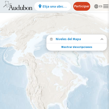
Participar
Elija una ubicación
Niveles del Mapa
Mostrar descripciones
Desafíos de conservación
Vea la huella de actividades humanas
seleccionadas y cambios ambientales en
todo el hemisferio.
Desafío de la Huella de la Conservación
Bajo
Moderada
Alto
Muy alto
>0%-10%
11%-30%
31%-70%
71%-100%