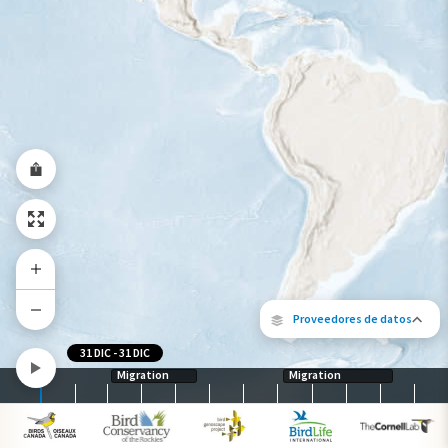
Gama de especies por estación
Gama de verano
Rango de invierno
Rango a lo largo del año
Proveedores de datos
31 DIC
-
31 DIC
Migration
Migration
Los siguientes socios contribuyeron al