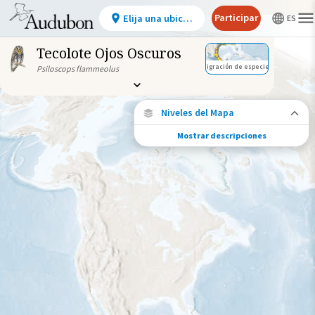
Participar
Elija una ubicación
Tecolote Ojos Oscuros
Migración de especies
Psiloscops flammeolus
Niveles del Mapa
Mostrar descripciones
Migración de especies
Vea dónde viaja esta especie durante todo
el año.
Ave monitoreada
individualmente (alta
precisión)
Viaje de un pájaro rastreado
Abundancia de esta especie
Muy bajo
Bajo
Moderada
Alto
Muy alto