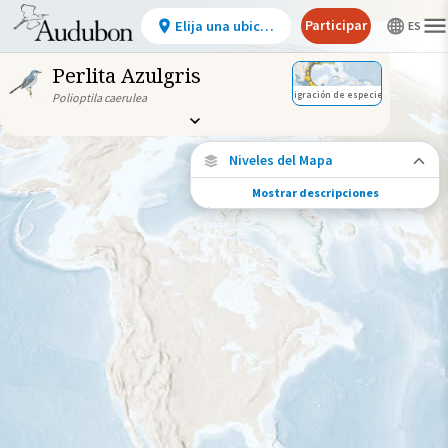
Participar
Elija una ubicación
Perlita Azulgris
Migración de especies
Polioptila caerulea
Niveles del Mapa
Mostrar descripciones
Migración de especies
Vea dónde viaja esta especie durante todo
el año.
Abundancia de esta especie
Muy bajo
Bajo
Moderada
Alto
Muy alto
Gama de especies por estación
Gama de verano
Rango de invierno