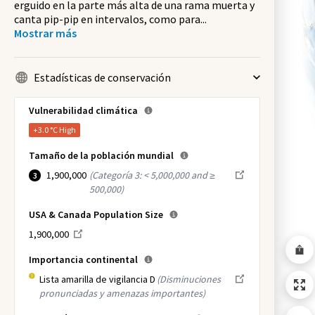
erguido en la parte más alta de una rama muerta y
canta pip-pip en intervalos, como para
...
Mostrar más
Estadísticas de conservación
Vulnerabilidad climática
+3.0 °C
High
Tamaño de la población mundial
1,900,000
(
Categoría 3: < 5,000,000 and ≥
3
500,000
)
USA & Canada Population Size
1,900,000
Importancia continental
Lista amarilla de vigilancia D
(Disminuciones
pronunciadas y amenazas importantes)