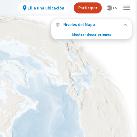
Participar
Elija una ubicación
Niveles del Mapa
Mostrar descripciones
Conexiones de especies
Elija cualquier ubicación en el mapa para ver
dónde más se han vuelto a encontrar aves
marcadas de esta especie.
Ubicaciones con disponibilidad datos
Ubicaciones conectadas
Gama de especies por estación
Gama de verano
Rango de invierno
Rango a lo largo del año