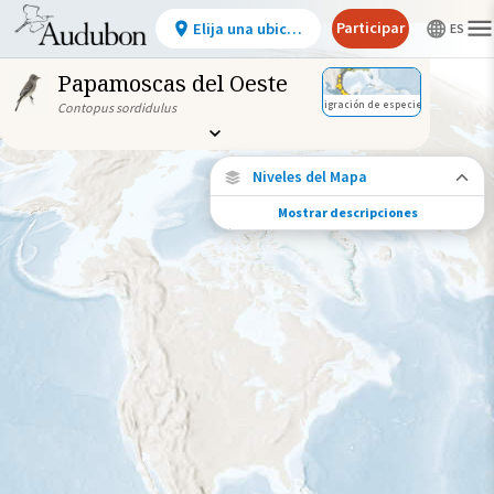
Participar
Elija una ubicación
Papamoscas del Oeste
Migración de especies
Contopus sordidulus
Niveles del Mapa
Mostrar descripciones
Migración de especies
Vea dónde viaja esta especie durante todo
el año.
Abundancia de esta especie
Muy bajo
Bajo
Moderada
Alto
Muy alto
Gama de especies por estación
Gama de verano
Rango de invierno