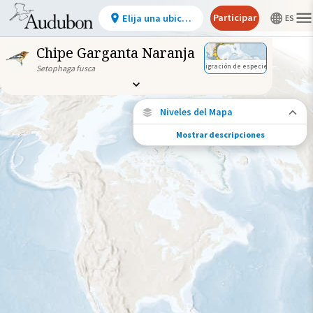
Participar
Elija una ubicación
Chipe Garganta Naranja
Migración de especies
Setophaga fusca
Niveles del Mapa
Mostrar descripciones
Conexiones de especies
Elija cualquier ubicación en el mapa para
ver dónde más se han vuelto a encontrar
aves marcadas de esta especie.
Ubicaciones con disponibilidad
datos
Ubicaciones conectadas
Gama de especies por estación
Gama de verano
Rango de invierno