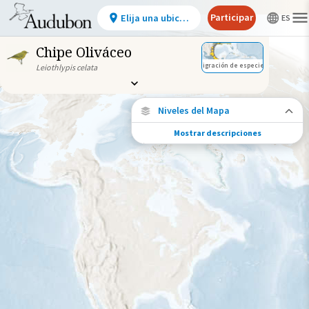
Participar
Elija una ubicación
Chipe Oliváceo
Migración de especies
Leiothlypis celata
Niveles del Mapa
Mostrar descripciones
Migración de especies
Vea dónde viaja esta especie durante todo
el año.
Abundancia de esta especie
Muy bajo
Bajo
Moderada
Alto
Muy alto
Gama de especies por estación
Gama de verano
Rango de invierno