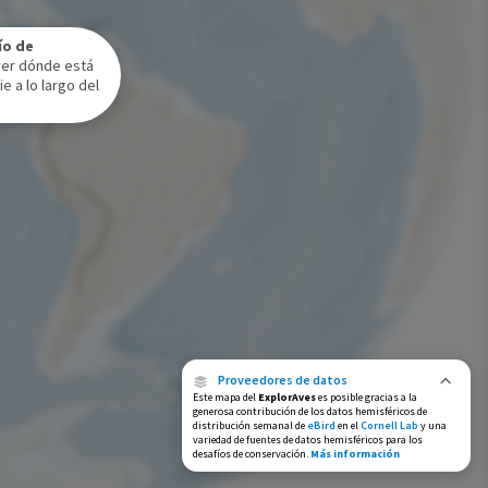
Rango de invierno
ío de
Rango a lo largo del año
ver dónde está
e a lo largo del
Proveedores de datos
Este mapa del
ExplorAves
es posible gracias a la
generosa contribución de los datos hemisféricos de
distribución semanal de
eBird
en el
Cornell Lab
y una
variedad de fuentes de datos hemisféricos para los
desafíos de conservación.
Más información