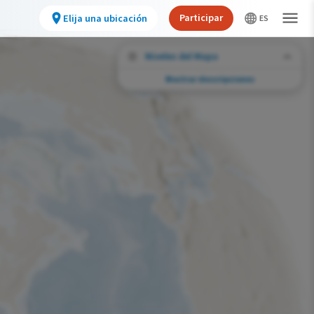
Participar
Elija una ubicación
Niveles del Mapa
Mostrar descripciones
Desafíos de conservación
Vea la huella de actividades humanas
seleccionadas y cambios ambientales en
todo el hemisferio.
Abundancia de esta especie
Muy bajo
Bajo
Moderada
Alto
Muy alto
Desafío de la Huella de la Conservación
Improbable
Bajo
Moderada
Alto
Muy alto
0%
>0%-10%
11%-30%
31%-70%
71%-100%
Gama de especies por estación
Gama de verano