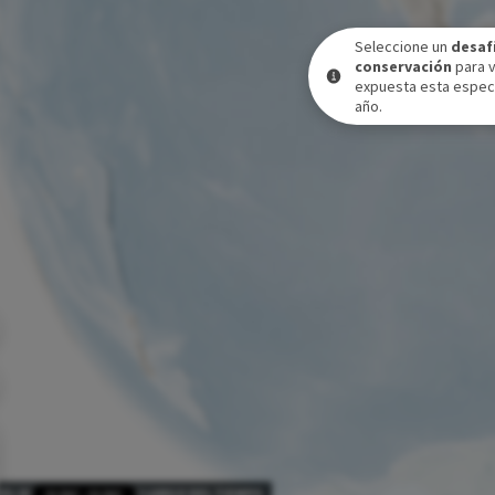
Seleccione un
desaf
conservación
para 
expuesta esta especi
año.
VEL DE EXPOSICIÓN A LO LARGO DEL TIEMPO
31 DIC
-
31 DIC