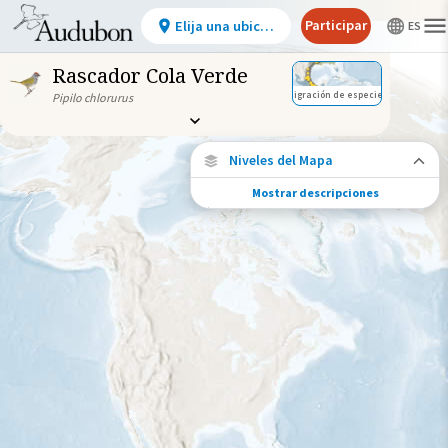
Participar
Elija una ubicación
Rascador Cola Verde
Migración de especies
Pipilo chlorurus
Niveles del Mapa
Mostrar descripciones
Migración de especies
Vea dónde viaja esta especie durante todo
el año.
Abundancia de esta especie
Muy bajo
Bajo
Moderada
Alto
Muy alto
Gama de especies por estación
Gama de verano
Rango de invierno