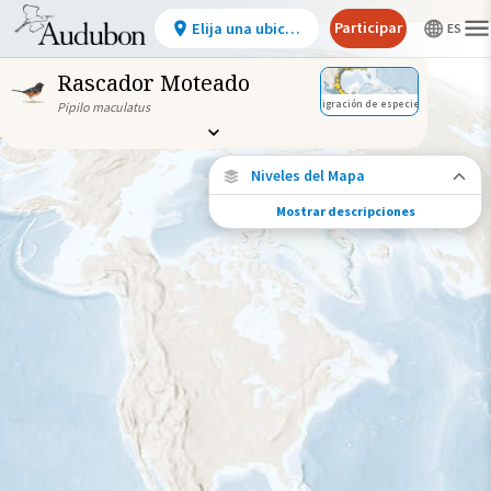
Participar
Elija una ubicación
Rascador Moteado
Migración de especies
Pipilo maculatus
Niveles del Mapa
Mostrar descripciones
Migración de especies
Vea dónde viaja esta especie durante todo
el año.
Ave monitoreada
individualmente (alta
precisión)
Viaje de un pájaro rastreado
Abundancia de esta especie
Muy bajo
Bajo
Moderada
Alto
Muy alto