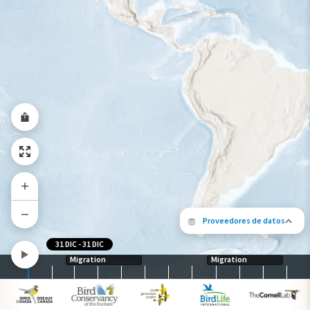
Gama de especies por estación
Gama de verano
Rango de invierno
Rango a lo largo del año
Proveedores de datos
31 DIC
-
31 DIC
Migration
Migration
Los siguientes socios contribuyeron al