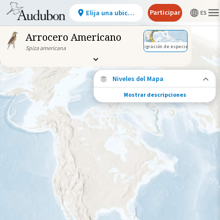
Participar
Elija una ubicación
Arrocero Americano
Migración de especies
Spiza americana
Niveles del Mapa
Mostrar descripciones
Conexiones de especies
Elija cualquier ubicación en el mapa para
ver dónde más se han vuelto a encontrar
aves marcadas de esta especie.
Ubicaciones con disponibilidad
datos
Ubicaciones conectadas
Gama de especies por estación
Gama de verano
Rango de invierno