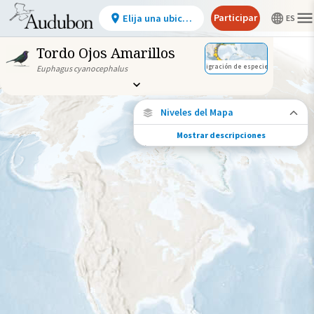
Participar
Elija una ubicación
Tordo Ojos Amarillos
Migración de especies
Euphagus cyanocephalus
Niveles del Mapa
Mostrar descripciones
Conexiones de especies
Elija cualquier ubicación en el mapa para
ver dónde más se han vuelto a encontrar
aves marcadas de esta especie.
Ubicaciones con disponibilidad
datos
Ubicaciones conectadas
Gama de especies por estación
Gama de verano
Rango de invierno