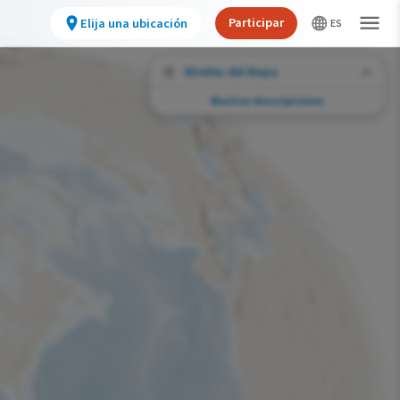
Participar
Elija una ubicación
Niveles del Mapa
Mostrar descripciones
Desafíos de conservación
Vea la huella de actividades humanas
seleccionadas y cambios ambientales en
todo el hemisferio.
Abundancia de esta especie
Muy bajo
Bajo
Moderada
Alto
Muy alto
Desafío de la Huella de la Conservación
Improbable
Bajo
Moderada
Alto
Muy alto
0%
>0%-10%
11%-30%
31%-70%
71%-100%
Gama de especies por estación
Gama de verano