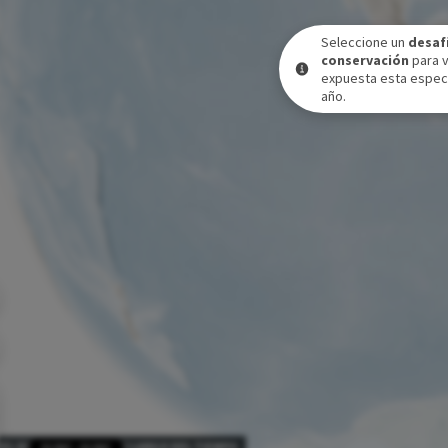
Seleccione un
desaf
conservación
para 
expuesta esta especi
año.
VEL DE EXPOSICIÓN A LO LARGO DEL TIEMPO
31 DIC
-
31 DIC