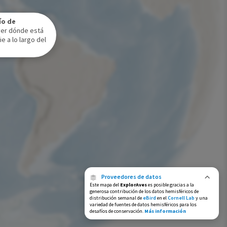
Rango de invierno
ío de
Rango a lo largo del año
ver dónde está
e a lo largo del
Proveedores de datos
Este mapa del
ExplorAves
es posible gracias a la
generosa contribución de los datos hemisféricos de
distribución semanal de
eBird
en el
Cornell Lab
y una
variedad de fuentes de datos hemisféricos para los
desafíos de conservación.
Más información