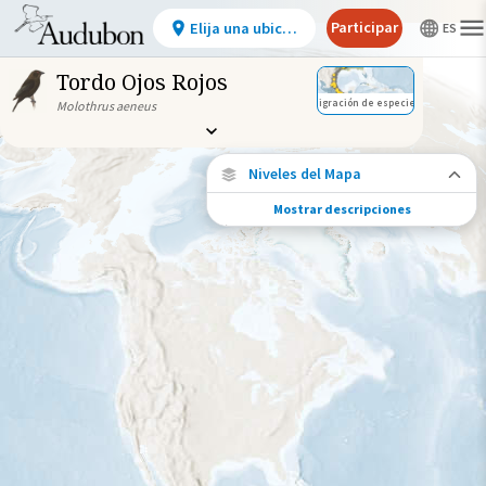
Participar
Elija una ubicación
Tordo Ojos Rojos
Migración de especies
Molothrus aeneus
Niveles del Mapa
Mostrar descripciones
Migración de especies
Vea dónde viaja esta especie durante todo
el año.
Abundancia de esta especie
Muy bajo
Bajo
Moderada
Alto
Muy alto
Gama de especies por estación
Gama de verano
Rango de invierno