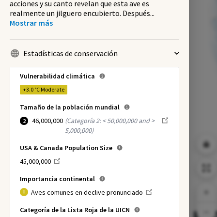
acciones y su canto revelan que esta ave es
realmente un jilguero encubierto. Después
...
Mostrar más
Estadísticas de conservación
Vulnerabilidad climática
+3.0 °C
Moderate
Tamaño de la población mundial
46,000,000
(
Categoría 2: < 50,000,000 and >
2
5,000,000
)
USA & Canada Population Size
45,000,000
Importancia continental
Aves comunes en declive pronunciado
Categoría de la Lista Roja de la UICN
NI