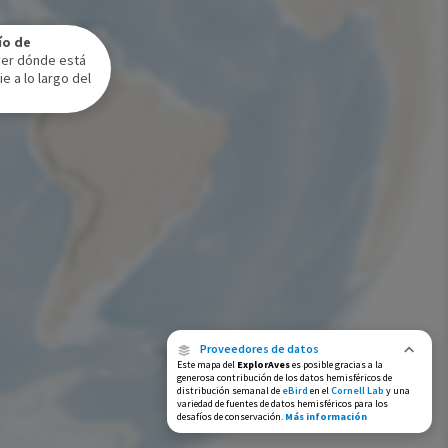
Rango de invierno
ío de
Rango a lo largo del año
ver dónde está
e a lo largo del
Proveedores de datos
Este mapa del
ExplorAves
es posible gracias a la
generosa contribución de los datos hemisféricos de
distribución semanal de
eBird
en el
Cornell Lab
y una
variedad de fuentes de datos hemisféricos para los
desafíos de conservación.
Más información