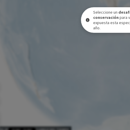
Seleccione un
desaf
conservación
para 
expuesta esta especi
año.
VEL DE EXPOSICIÓN A LO LARGO DEL TIEMPO
31 DIC
-
31 DIC