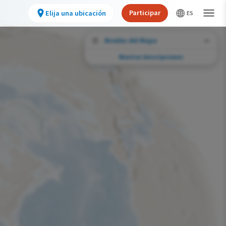
Participar
Elija una ubicación
Niveles del Mapa
Mostrar descripciones
Desafíos de conservación
Vea la huella de actividades humanas
seleccionadas y cambios ambientales en
todo el hemisferio.
Abundancia de esta especie
Muy bajo
Bajo
Moderada
Alto
Muy alto
Desafío de la Huella de la Conservación
Improbable
Bajo
Moderada
Alto
Muy alto
0%
>0%-10%
11%-30%
31%-70%
71%-100%
Gama de especies por estación
Gama de verano