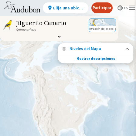
Participar
Elija una ubicación
Jilguerito Canario
Migración de especies
Spinus tristis
Niveles del Mapa
Mostrar descripciones
Migración de especies
Vea dónde viaja esta especie durante todo
el año.
Abundancia de esta especie
Muy bajo
Bajo
Moderada
Alto
Muy alto
Gama de especies por estación
Gama de verano
Rango de invierno