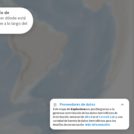
Rango de invierno
ío de
Rango a lo largo del año
ver dónde está
e a lo largo del
Proveedores de datos
Este mapa del
ExplorAves
es posible gracias a la
generosa contribución de los datos hemisféricos de
distribución semanal de
eBird
en el
Cornell Lab
y una
variedad de fuentes de datos hemisféricos para los
desafíos de conservación.
Más información