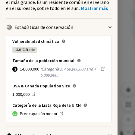
el más grande. Es un residente común en el verano
en el suroeste, sobre todo en el sur
...
Mostrar más
Estadísticas de conservación
Vulnerabilidad climática
+3.0 °C
Stable
Tamaño de la población mundial
14,000,000
(
Categoría 2: < 50,000,000 and >
2
5,000,000
)
USA & Canada Population Size
1,000,000
Categoría de la Lista Roja de la UICN
Preocupación menor
LC
NI