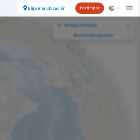
Participar
Elija una ubicación
Niveles del Mapa
Mostrar descripciones
Desafíos de conservación
Vea la huella de actividades humanas
seleccionadas y cambios ambientales en
todo el hemisferio.
Abundancia de esta especie
Muy bajo
Bajo
Moderada
Alto
Muy alto
Desafío de la Huella de la Conservación
Improbable
Bajo
Moderada
Alto
Muy alto
0%
>0%-10%
11%-30%
31%-70%
71%-100%
Gama de especies por estación
Gama de verano