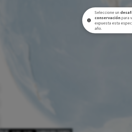
Seleccione un
desaf
conservación
para 
expuesta esta especi
año.
VEL DE EXPOSICIÓN A LO LARGO DEL TIEMPO
31 DIC
-
31 DIC