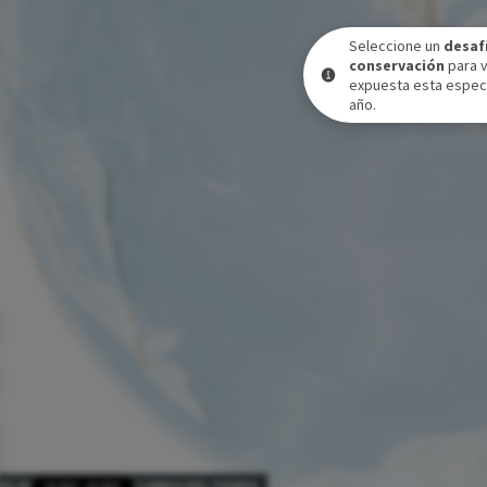
Seleccione un
desaf
conservación
para 
expuesta esta especi
año.
VEL DE EXPOSICIÓN A LO LARGO DEL TIEMPO
31 DIC
-
31 DIC