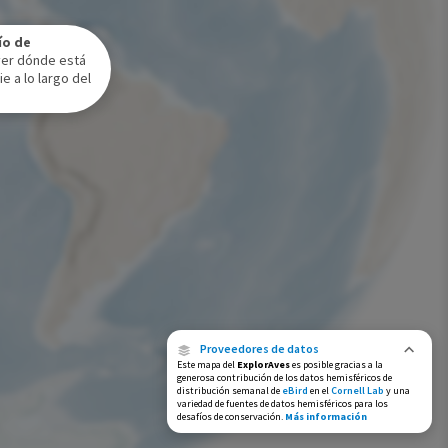
Rango de invierno
ío de
Rango a lo largo del año
ver dónde está
e a lo largo del
Proveedores de datos
Este mapa del
ExplorAves
es posible gracias a la
generosa contribución de los datos hemisféricos de
distribución semanal de
eBird
en el
Cornell Lab
y una
variedad de fuentes de datos hemisféricos para los
desafíos de conservación.
Más información