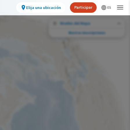
Participar
Elija una ubicación
Niveles del Mapa
Mostrar descripciones
Desafíos de conservación
Vea la huella de actividades humanas
seleccionadas y cambios ambientales en
todo el hemisferio.
Abundancia de esta especie
Muy bajo
Bajo
Moderada
Alto
Muy alto
Desafío de la Huella de la Conservación
Improbable
Bajo
Moderada
Alto
Muy alto
0%
>0%-10%
11%-30%
31%-70%
71%-100%
Gama de especies por estación
Gama de verano