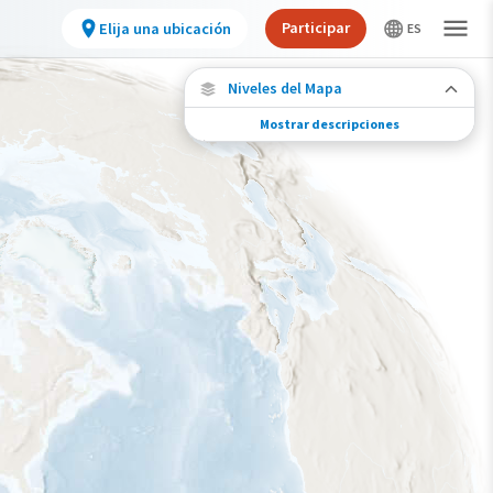
Participar
Elija una ubicación
Niveles del Mapa
Mostrar descripciones
Migración de especies
Vea dónde viaja esta especie durante todo el
año.
Abundancia de esta especie
Muy bajo
Bajo
Moderada
Alto
Muy alto
Gama de especies por estación
Gama de verano
Rango de invierno
Rango a lo largo del año