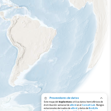
Proveedores de datos
Este mapa del
ExplorAves
utiliza datos hemisféricos de
distribución semanal de
eBird
en el
Cornell Lab
. Rangos
estacionales derivados de
eBird
y datos de
BirdLife