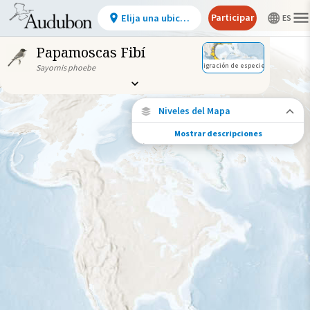
Participar
Elija una ubicación
Papamoscas Fibí
Migración de especies
Sayornis phoebe
Niveles del Mapa
Mostrar descripciones
Conexiones de especies
Elija cualquier ubicación en el mapa para
ver dónde más se han vuelto a encontrar
aves marcadas de esta especie.
Ubicaciones con disponibilidad
datos
Ubicaciones conectadas
Gama de especies por estación
Gama de verano
Rango de invierno