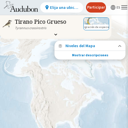
Participar
Elija una ubicación
Tirano Pico Grueso
Migración de especies
Tyrannus crassirostris
Niveles del Mapa
Mostrar descripciones
Migración de especies
Vea dónde viaja esta especie durante todo
el año.
Abundancia de esta especie
Muy bajo
Bajo
Moderada
Alto
Muy alto
Gama de especies por estación
Gama de verano
Rango de invierno