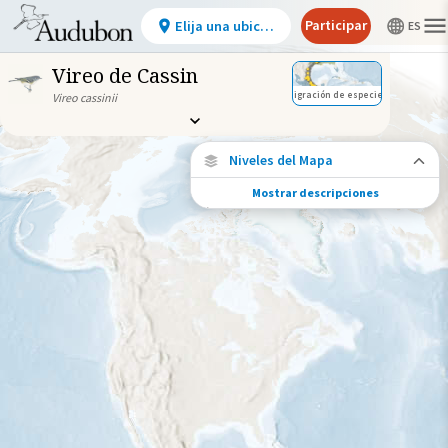
Participar
Elija una ubicación
Vireo de Cassin
Migración de especies
Vireo cassinii
Niveles del Mapa
Mostrar descripciones
Conexiones de especies
Elija cualquier ubicación en el mapa para
ver dónde más se han vuelto a encontrar
aves marcadas de esta especie.
Ubicaciones con disponibilidad
datos
Ubicaciones conectadas
Gama de especies por estación
Gama de verano
Rango de invierno