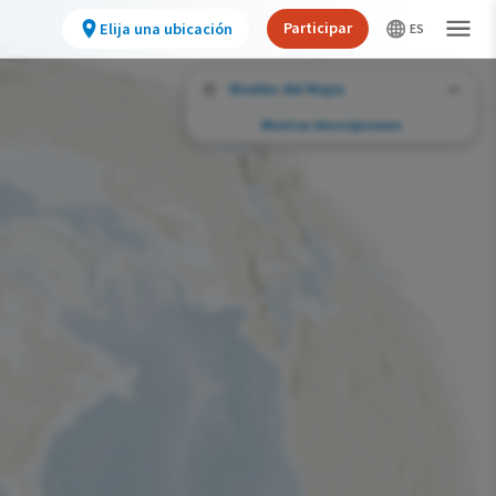
Participar
Elija una ubicación
Niveles del Mapa
Mostrar descripciones
Desafíos de conservación
Vea la huella de actividades humanas
seleccionadas y cambios ambientales en
todo el hemisferio.
Abundancia de esta especie
Muy bajo
Bajo
Moderada
Alto
Muy alto
Desafío de la Huella de la Conservación
Improbable
Bajo
Moderada
Alto
Muy alto
0%
>0%-10%
11%-30%
31%-70%
71%-100%
Gama de especies por estación
Gama de verano