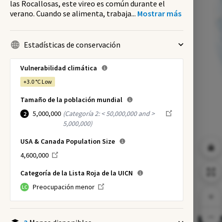
las Rocallosas, este vireo es común durante el
verano. Cuando se alimenta, trabaja
...
Mostrar más
Estadísticas de conservación
Vulnerabilidad climática
+3.0 °C
Low
Tamaño de la población mundial
5,000,000
(
Categoría 2: < 50,000,000 and >
2
5,000,000
)
USA & Canada Population Size
4,600,000
Categoría de la Lista Roja de la UICN
Preocupación menor
LC
NI