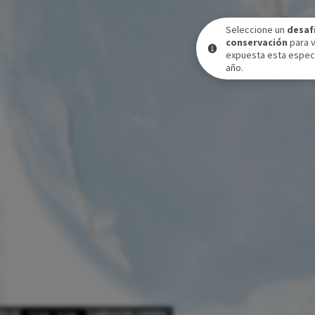
Seleccione un
desaf
conservación
para 
expuesta esta especi
año.
VEL DE EXPOSICIÓN A LO LARGO DEL TIEMPO
31 DIC
-
31 DIC