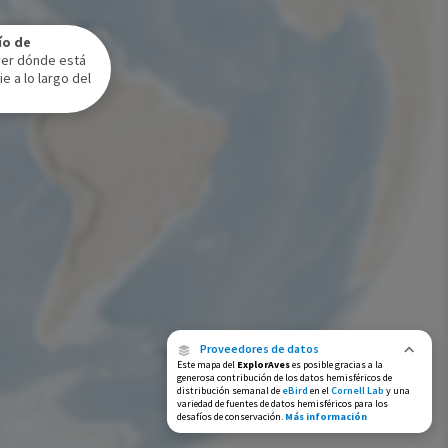
Rango de invierno
ío de
Rango a lo largo del año
ver dónde está
e a lo largo del
Proveedores de datos
Este mapa del
ExplorAves
es posible gracias a la
generosa contribución de los datos hemisféricos de
distribución semanal de
eBird
en el
Cornell Lab
y una
variedad de fuentes de datos hemisféricos para los
desafíos de conservación.
Más información