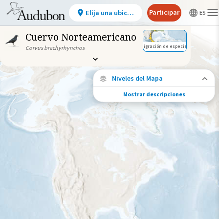
Participar
Elija una ubicación
Cuervo Norteamericano
Migración de especies
Corvus brachyrhynchos
Niveles del Mapa
Mostrar descripciones
Migración de especies
Vea dónde viaja esta especie durante todo
el año.
Abundancia de esta especie
Muy bajo
Bajo
Moderada
Alto
Muy alto
Gama de especies por estación
Gama de verano
Rango de invierno