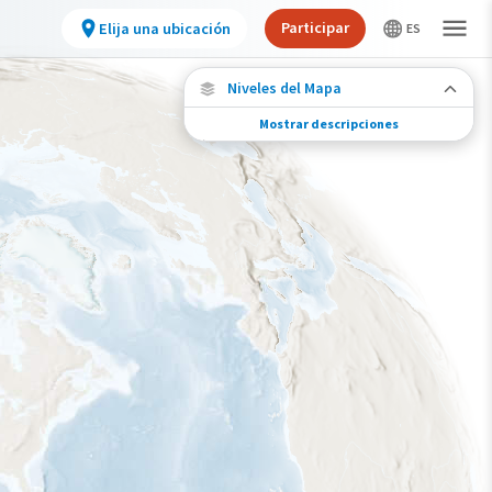
Participar
Elija una ubicación
Niveles del Mapa
Mostrar descripciones
Migración de especies
Vea dónde viaja esta especie durante todo el
año.
Abundancia de esta especie
Muy bajo
Bajo
Moderada
Alto
Muy alto
Gama de especies por estación
Gama de verano
Rango de invierno
Rango a lo largo del año