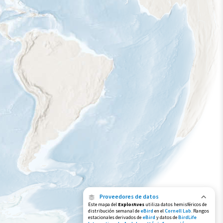
Proveedores de datos
Este mapa del
ExplorAves
utiliza datos hemisféricos de
distribución semanal de
eBird
en el
Cornell Lab
. Rangos
estacionales derivados de
eBird
y datos de
BirdLife