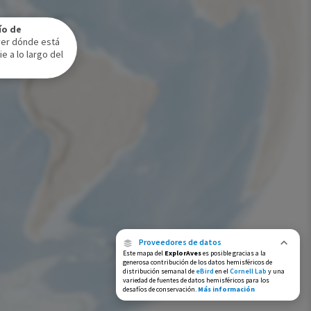
Rango de invierno
ío de
Rango a lo largo del año
ver dónde está
e a lo largo del
Proveedores de datos
Este mapa del
ExplorAves
es posible gracias a la
generosa contribución de los datos hemisféricos de
distribución semanal de
eBird
en el
Cornell Lab
y una
variedad de fuentes de datos hemisféricos para los
desafíos de conservación.
Más información