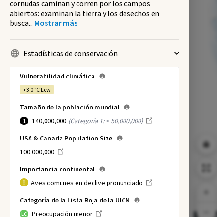
cornudas caminan y corren por los campos
abiertos: examinan la tierra y los desechos en
busca
...
Mostrar más
Estadísticas de conservación
Vulnerabilidad climática
+3.0 °C
Low
Tamaño de la población mundial
140,000,000
(
Categoría 1: ≥ 50,000,000
)
1
USA & Canada Population Size
100,000,000
Importancia continental
Aves comunes en declive pronunciado
Categoría de la Lista Roja de la UICN
Preocupación menor
LC
NI