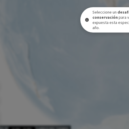
Seleccione un
desaf
conservación
para 
expuesta esta especi
año.
VEL DE EXPOSICIÓN A LO LARGO DEL TIEMPO
31 DIC
-
31 DIC