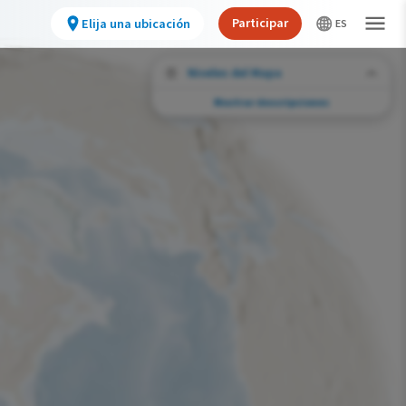
Participar
Elija una ubicación
Niveles del Mapa
Mostrar descripciones
Desafíos de conservación
Vea la huella de actividades humanas
seleccionadas y cambios ambientales en
todo el hemisferio.
Abundancia de esta especie
Muy bajo
Bajo
Moderada
Alto
Muy alto
Desafío de la Huella de la Conservación
Improbable
Bajo
Moderada
Alto
Muy alto
0%
>0%-10%
11%-30%
31%-70%
71%-100%
Gama de especies por estación
Gama de verano