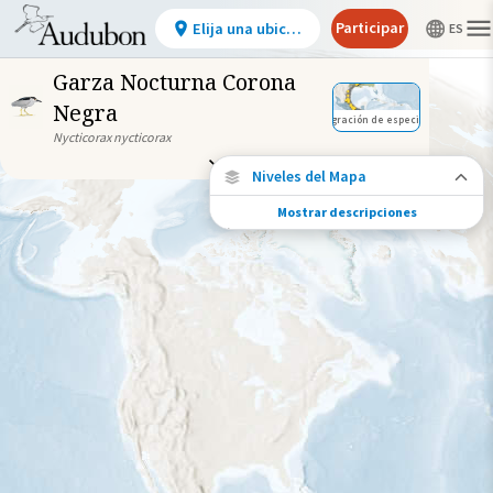
Participar
Elija una ubicación
Garza Nocturna Corona
Negra
Migración de especies
Nycticorax nycticorax
Niveles del Mapa
Mostrar descripciones
Conexiones de especies
Elija cualquier ubicación en el mapa para
ver dónde más se han vuelto a encontrar
aves marcadas de esta especie.
Ubicaciones con disponibilidad
datos
Ubicaciones conectadas
Gama de especies por estación
Gama de verano
Rango de invierno