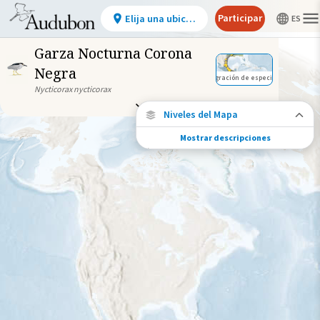
Participar
Elija una ubicación
Garza Nocturna Corona
Negra
Migración de especies
Nycticorax nycticorax
Niveles del Mapa
Mostrar descripciones
Conexiones de especies
Elija cualquier ubicación en el mapa para
ver dónde más se han vuelto a encontrar
aves marcadas de esta especie.
Ubicaciones con disponibilidad
datos
Ubicaciones conectadas
Gama de especies por estación
Gama de verano
Rango de invierno