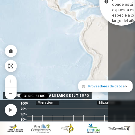
dónde está
expuesta es
Gama de especies por estación
especie a lo
Gama de verano
largo del año
Rango de invierno
Rango a lo largo del año
Proveedores de datos
NIVEL DE EXPOSICIÓN A LO LARGO DEL TIEMPO
31 DIC
-
31 DIC
Migration
Migration
100
%
70
%
30
%
10
%
Los siguientes socios contribuyeron al