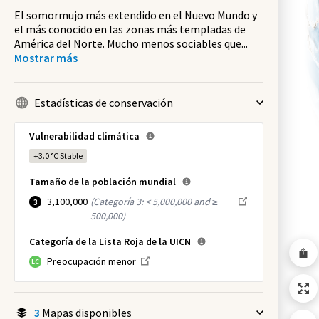
El somormujo más extendido en el Nuevo Mundo y
el más conocido en las zonas más templadas de
América del Norte. Mucho menos sociables que
...
Mostrar más
Estadísticas de conservación
Vulnerabilidad climática
+3.0 °C
Stable
Tamaño de la población mundial
3,100,000
(
Categoría 3: < 5,000,000 and ≥
3
500,000
)
Categoría de la Lista Roja de la UICN
Preocupación menor
LC
3
Mapas disponibles