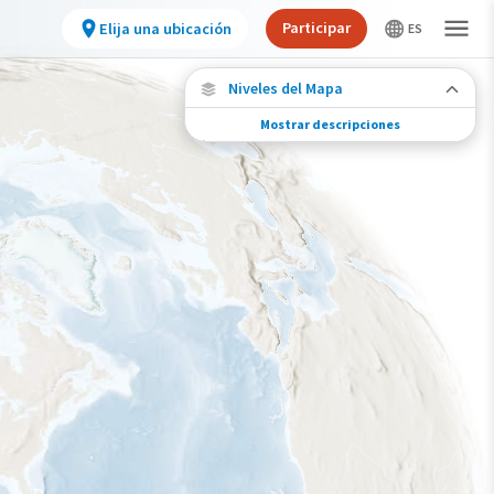
Participar
Elija una ubicación
Niveles del Mapa
Mostrar descripciones
Conexiones de especies
Elija cualquier ubicación en el mapa para ver
dónde más se han vuelto a encontrar aves
marcadas de esta especie.
Ubicaciones con disponibilidad datos
Ubicaciones conectadas
Gama de especies por estación
Gama de verano
Rango de invierno
Rango a lo largo del año