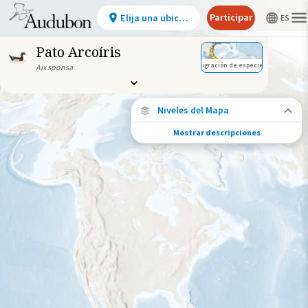
Participar
Elija una ubicación
Pato Arcoíris
Migración de especies
Aix sponsa
Niveles del Mapa
Mostrar descripciones
Conexiones de especies
Elija cualquier ubicación en el mapa para
ver dónde más se han vuelto a encontrar
aves marcadas de esta especie.
Ubicaciones con disponibilidad
datos
Ubicaciones conectadas
Gama de especies por estación
Gama de verano
Rango de invierno