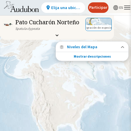
Participar
Elija una ubicación
Pato Cucharón Norteño
Migración de especies
Spatula clypeata
Niveles del Mapa
Mostrar descripciones
Conexiones de especies
Elija cualquier ubicación en el mapa para
ver dónde más se han vuelto a encontrar
aves marcadas de esta especie.
Ubicaciones con disponibilidad
datos
Ubicaciones conectadas
Gama de especies por estación
Gama de verano
Rango de invierno