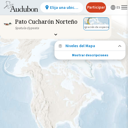
Participar
Elija una ubicación
Pato Cucharón Norteño
Migración de especies
Spatula clypeata
Niveles del Mapa
Mostrar descripciones
Migración de especies
Vea dónde viaja esta especie durante todo
el año.
Ave monitoreada
individualmente (alta
precisión)
Viaje de un pájaro rastreado
Abundancia de esta especie
Muy bajo
Bajo
Moderada
Alto
Muy alto