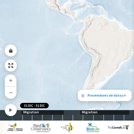
Gama de especies por estación
Gama de verano
Rango de invierno
Rango a lo largo del año
Proveedores de datos
31 DIC
-
31 DIC
Migration
Migration
Los siguientes socios contribuyeron al