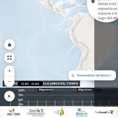
dónde está
expuesta es
Gama de especies por estación
especie a lo
Gama de verano
largo del año
Rango de invierno
Rango a lo largo del año
Proveedores de datos
NIVEL DE EXPOSICIÓN A LO LARGO DEL TIEMPO
31 DIC
-
31 DIC
Migration
Migration
100
%
70
%
30
%
10
%
Los siguientes socios contribuyeron al