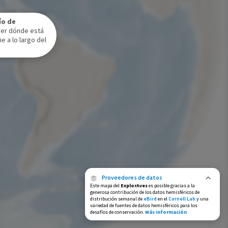
Rango de invierno
ío de
Rango a lo largo del año
ver dónde está
e a lo largo del
Proveedores de datos
Este mapa del
ExplorAves
es posible gracias a la
generosa contribución de los datos hemisféricos de
distribución semanal de
eBird
en el
Cornell Lab
y una
variedad de fuentes de datos hemisféricos para los
desafíos de conservación.
Más información