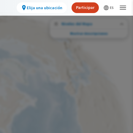
Participar
Elija una ubicación
Niveles del Mapa
Mostrar descripciones
Desafíos de conservación
Vea la huella de actividades humanas
seleccionadas y cambios ambientales en
todo el hemisferio.
Abundancia de esta especie
Muy bajo
Bajo
Moderada
Alto
Muy alto
Desafío de la Huella de la Conservación
Improbable
Bajo
Moderada
Alto
Muy alto
0%
>0%-10%
11%-30%
31%-70%
71%-100%
Gama de especies por estación
Gama de verano