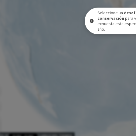
Seleccione un
desaf
conservación
para 
expuesta esta especi
año.
VEL DE EXPOSICIÓN A LO LARGO DEL TIEMPO
31 DIC
-
31 DIC