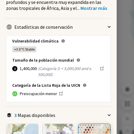
profundos y se encuentra muy expandida en las
zonas tropicales de África, Asia y el
...
Mostrar más
Estadísticas de conservación
Vulnerabilidad climática
+3.0 °C
Stable
Tamaño de la población mundial
1,400,000
(
Categoría 3: < 5,000,000 and ≥
3
500,000
)
Categoría de la Lista Roja de la UICN
Preocupación menor
LC
3
Mapas disponibles
NI