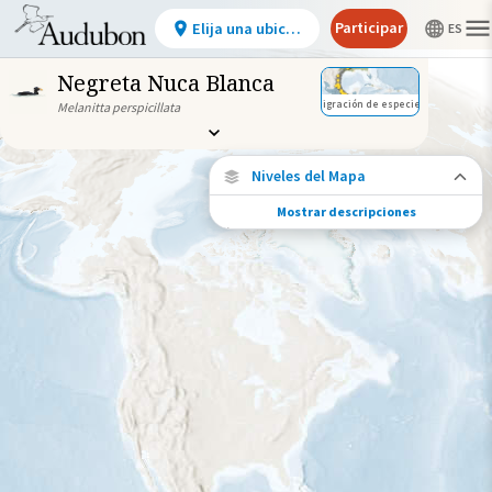
Participar
Elija una ubicación
Negreta Nuca Blanca
Migración de especies
Melanitta perspicillata
Niveles del Mapa
Mostrar descripciones
Conexiones de especies
Elija cualquier ubicación en el mapa para
ver dónde más se han vuelto a encontrar
aves marcadas de esta especie.
Ubicaciones con disponibilidad
datos
Ubicaciones conectadas
Gama de especies por estación
Gama de verano
Rango de invierno