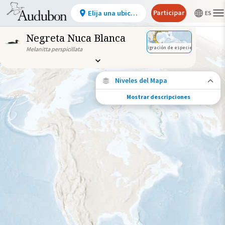
Participar
Elija una ubicación
Negreta Nuca Blanca
Migración de especies
Melanitta perspicillata
Niveles del Mapa
Mostrar descripciones
Conexiones de especies
Elija cualquier ubicación en el mapa para
ver dónde más se han vuelto a encontrar
aves marcadas de esta especie.
Ubicaciones con disponibilidad
datos
Ubicaciones conectadas
Gama de especies por estación
Gama de verano
Rango de invierno