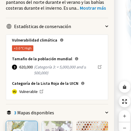
pantanos del norte durante el verano y las bahías
costeras durante el invierno. Es una
...
Mostrar más
Estadísticas de conservación
Vulnerabilidad climática
+3.0 °C
High
Tamaño de la población mundial
620,000
(
Categoría 3: < 5,000,000 and ≥
3
500,000
)
Categoría de la Lista Roja de la UICN
Vulnerable
VU
3
Mapas disponibles