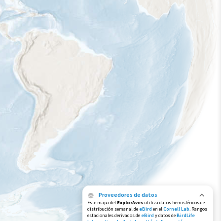
Proveedores de datos
Este mapa del
ExplorAves
utiliza datos hemisféricos de
distribución semanal de
eBird
en el
Cornell Lab
. Rangos
estacionales derivados de
eBird
y datos de
BirdLife