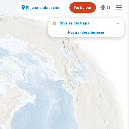
Participar
Elija una ubicación
Niveles del Mapa
Mostrar descripciones
Migración de especies
Vea dónde viaja esta especie durante todo el
año.
Abundancia de esta especie
Muy bajo
Bajo
Moderada
Alto
Muy alto
Gama de especies por estación
Gama de verano
Rango de invierno
Rango a lo largo del año