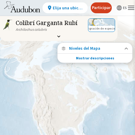
Participar
Elija una ubicación
Colibrí Garganta Rubí
Migración de especies
Archilochus colubris
Niveles del Mapa
Mostrar descripciones
Migración de especies
Vea dónde viaja esta especie durante todo
el año.
Abundancia de esta especie
Muy bajo
Bajo
Moderada
Alto
Muy alto
Gama de especies por estación
Gama de verano
Rango de invierno