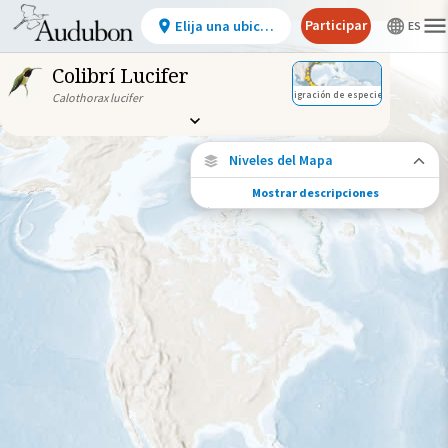
Participar
Elija una ubicación
Colibrí Lucifer
Migración de especies
Calothorax lucifer
Niveles del Mapa
Mostrar descripciones
Migración de especies
Vea dónde viaja esta especie durante todo
el año.
Abundancia de esta especie
Muy bajo
Bajo
Moderada
Alto
Muy alto
Gama de especies por estación
Gama de verano
Rango de invierno