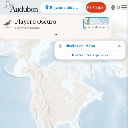
Participar
Elija una ubicación
Playero Oscuro
Migración de especies
Calidris maritima
Niveles del Mapa
Mostrar descripciones
Migración de especies
Vea dónde viaja esta especie durante todo
el año.
Ave monitoreada
individualmente (alta
precisión)
Ave monitoreada
individualmente (baja
precisión)
Brecha en los datos de
seguimiento