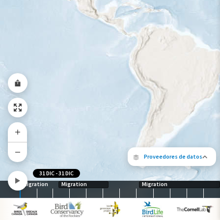
Viaje de un pájaro rastreado
Abundancia de esta especie
Muy bajo
Bajo
Moderada
Alto
Muy alto
Gama de especies por estación
Gama de verano
Rango de invierno
Rango a lo largo del año
Proveedores de datos
31 DIC
-
31 DIC
Migration
Migration
Migration
Los siguientes socios contribuyeron al