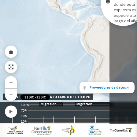
dónde está
expuesta es
Gama de especies por estación
especie a lo
Gama de verano
largo del año
Rango de invierno
Rango a lo largo del año
Proveedores de datos
NIVEL DE EXPOSICIÓN A LO LARGO DEL TIEMPO
31 DIC
-
31 DIC
Migration
Migration
100
%
70
%
30
%
10
%
Los siguientes socios contribuyeron al